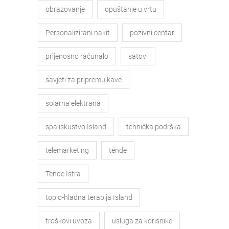
obrazovanje
opuštanje u vrtu
Personalizirani nakit
pozivni centar
prijenosno računalo
satovi
savjeti za pripremu kave
solarna elektrana
spa iskustvo Island
tehnička podrška
telemarketing
tende
Tende Istra
toplo-hladna terapija Island
troškovi uvoza
usluga za korisnike