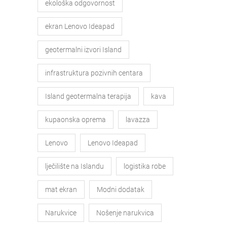
ekološka odgovornost
ekran Lenovo Ideapad
geotermalni izvori Island
infrastruktura pozivnih centara
Island geotermalna terapija
kava
kupaonska oprema
lavazza
Lenovo
Lenovo Ideapad
lječilište na Islandu
logistika robe
mat ekran
Modni dodatak
Narukvice
Nošenje narukvica