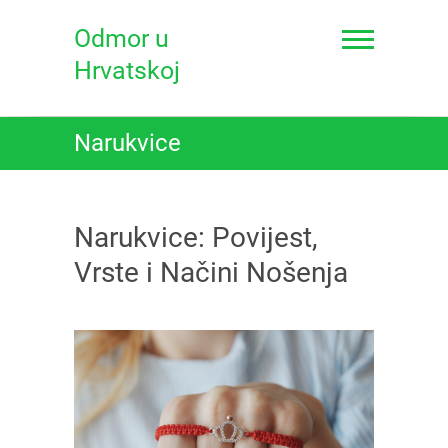
Skip
to
Odmor u
content
Hrvatskoj
Narukvice
Narukvice: Povijest,
Vrste i Načini Nošenja