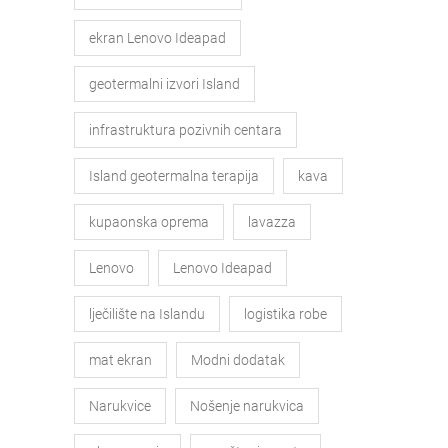
ekran Lenovo Ideapad
geotermalni izvori Island
infrastruktura pozivnih centara
Island geotermalna terapija
kava
kupaonska oprema
lavazza
Lenovo
Lenovo Ideapad
lječilište na Islandu
logistika robe
mat ekran
Modni dodatak
Narukvice
Nošenje narukvica