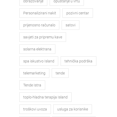
obrazovanje
opuštanje u vrtu
Personalizirani nakit
pozivni centar
prijenosno računalo
satovi
savjeti za pripremu kave
solarna elektrana
spa iskustvo Island
tehnička podrška
telemarketing
tende
Tende Istra
toplo-hladna terapija Island
troškovi uvoza
usluga za korisnike