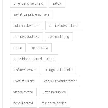
prijenosno računalo
satovi
savjeti za pripremu kave
solarna elektrana
spa iskustvo Island
tehnička podrška
telemarketing
tende
Tende Istra
toplo-hladna terapija Island
troškovi uvoza
usluga za korisnike
uvoz iz Turske
vanjski životni prostor
viseća mreža
Vrste narukvica
ženski satovi
župna zajednica