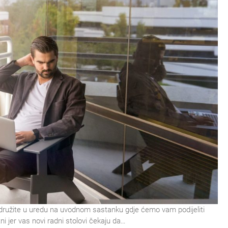
idružite u uredu na uvodnom sastanku gdje ćemo vam podijeliti
i jer vas novi radni stolovi čekaju da…