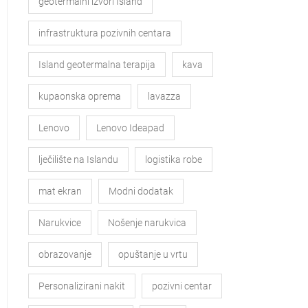
geotermalni izvori Island
infrastruktura pozivnih centara
Island geotermalna terapija
kava
kupaonska oprema
lavazza
Lenovo
Lenovo Ideapad
lječilište na Islandu
logistika robe
mat ekran
Modni dodatak
Narukvice
Nošenje narukvica
obrazovanje
opuštanje u vrtu
Personalizirani nakit
pozivni centar