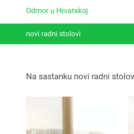
Skip
Odmor u Hrvatskoj
to
content
novi radni stolovi
Na sastanku novi radni stolov