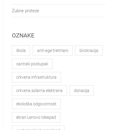
Zubne proteze
OZNAKE
škola
anti-age tretmani
birokracija
carinski postupak
crkvena infrastruktura
crkvena solarna elektrana
donacija
ekološka odgovornost
ekran Lenovo Ideapad